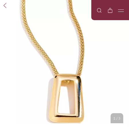
1
/
3