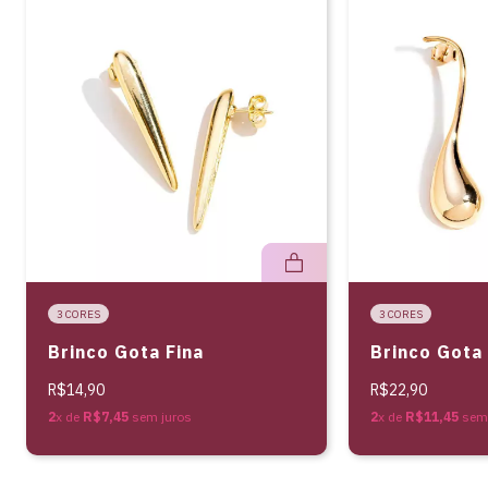
3 CORES
3 CORES
Brinco Gota Fina
Brinco Gota
R$14,90
R$22,90
2
x de
R$7,45
sem juros
2
x de
R$11,45
sem 